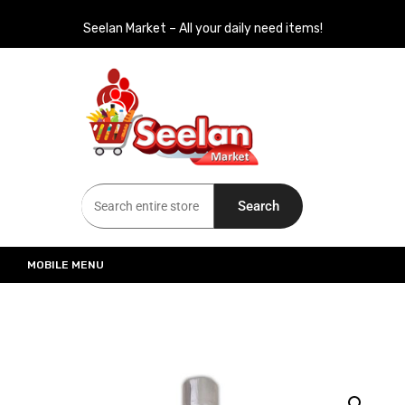
Seelan Market – All your daily need items!
Seelan Market
Online Grocery Shopping for all your daily need in Switzerland
Search
MOBILE MENU