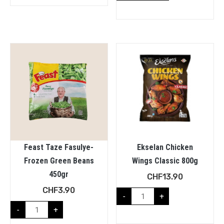
Feast Taze Fasulye-
Ekselan Chicken
Frozen Green Beans
Wings Classic 800g
450gr
CHF
13.90
CHF
3.90
-
+
-
+