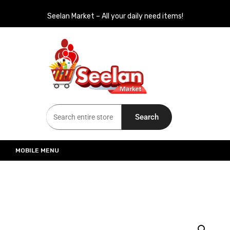
Seelan Market – All your daily need items!
Seelan Market
Online Grocery Shopping for all your daily need in Switzerland
Search
MOBILE MENU