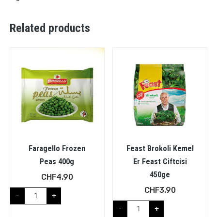
Related products
Faragello Frozen
Feast Brokoli Kemel
Peas 400g
Er Feast Ciftcisi
450ge
CHF
4.90
CHF
3.90
-
+
-
+