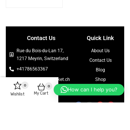
Contact Us
Quick Link
Rue du Bois-du-Lan 17,
About Us
1217 Meyrin, Switzerland
Contact Us
+41786563367
Blog
support@seelanmarket.ch
Shop
0
0
How can I help you?
Follow Us
My Cart
Wishlist
Copyright © 2026 Seelan Market | Powered by Figtechnology