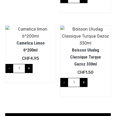
Camelica Limon
6*200ml
Boisson Uludag
Classique Turque
CHF
4.95
Gazoz 330ml
-
+
CHF
1.50
-
+