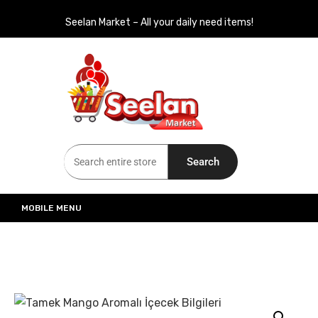
Seelan Market – All your daily need items!
Seelan Market
Online Grocery Shopping for all your daily need in Switzerland
Search
MOBILE MENU